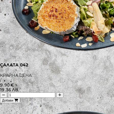
САЛАТА 042
КРАЙНА ЦЕНА:
/
9
.90
€
19
.36
ЛВ.
Добави