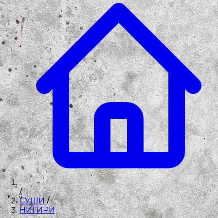
/
СУШИ
/
НИГИРИ