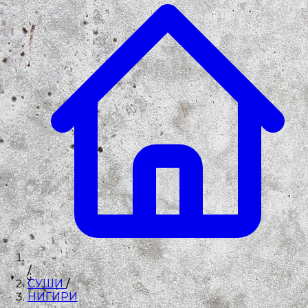
/
СУШИ
/
НИГИРИ